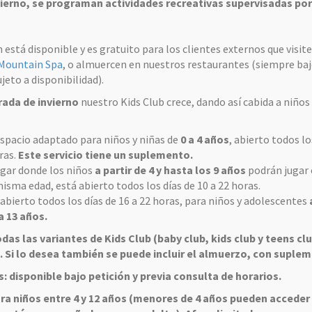
ierno, se programan actividades recreativas supervisadas po
 está disponible y es gratuito para los clientes externos que visit
 Mountain Spa
, o almuercen en nuestros restaurantes (siempre ba
ujeto a disponibilidad).
ada de invierno
nuestro Kids Club crece, dando así cabida a niños
spacio adaptado para niños y niñas de
0 a 4 años
, abierto todos lo
ras.
Este servicio tiene un suplemento.
gar donde los niños
a partir de 4 y hasta los 9 años
podrán jugar
misma edad, está abierto todos los días de 10 a 22 horas.
abierto todos los días de 16 a 22 horas, para niños y adolescentes
a 13 años.
das las variantes de Kids Club (baby club, kids club y teens clu
. Si lo desea también se puede incluir el almuerzo, con suple
 disponible bajo petición y previa consulta de horarios.
ra niños entre 4 y 12 años (menores de 4 años pueden acceder