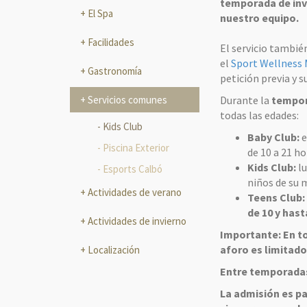
temporada de inv
El Spa
nuestro equipo.
Facilidades
El servicio también
el
Sport Wellness
Gastronomía
petición previa y s
Servicios comunes
Durante la
tempor
todas las edades:
Kids Club
Baby Club:
e
Piscina Exterior
de 10 a 21 ho
Kids Club:
lu
Esports Calbó
niños de su 
Actividades de verano
Teens Club:
de 10 y hast
Actividades de invierno
Importante: En to
aforo es limitado
Localización
Entre temporadas:
La admisión es pa