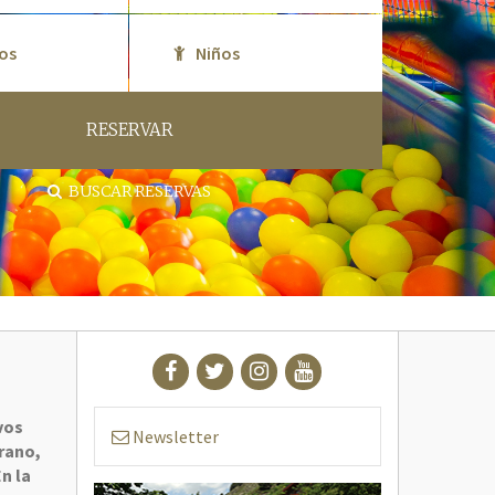
RESERVAR
BUSCAR RESERVAS
evos
Newsletter
erano,
En la