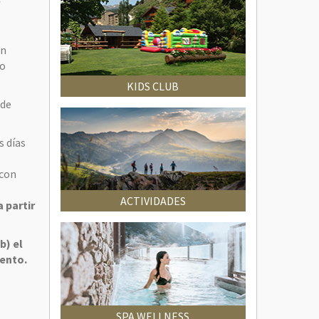
r
en
jo
KIDS CLUB
 de
s días
 con
ACTIVIDADES
a partir
b) el
mento.
SPA WELLNESS