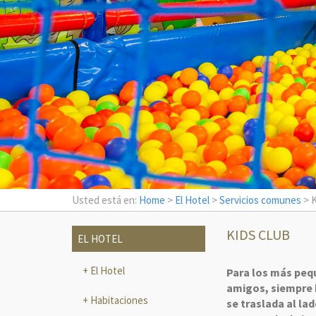
Usted está en:
Home
>
El Hotel
>
Servicios comunes
> K
KIDS CLUB
EL HOTEL
El Hotel
Para los más pequ
amigos, siempre b
Habitaciones
se traslada al lad