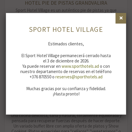
HOTEL PIE DE PISTAS GRANDVALIRA
Sport Hotel Village es un auténtico pie de pistas ya que
dispone de acceso directo a la estación de esquí Grandvalira
mediante un moderno y silencioso telecabina que parte desde
las entrañas del hotel...
SPORT HOTEL VILLAGE
VER MÁS
Estimados clientes,
El Sport Hotel Village permanecerá cerrado hasta
el 3 de diciembre de 2026.
Ya puede reservar en
www.sporthotels.ad
o con
nuestro departamento de reservas en el teléfono
+376 870550 o
reserves@sporthotels.ad
Muchas gracias por su confianza y fidelidad.
¡Hasta pronto!
GASTRONOMÍA
Una cocina deliciosa, sana y natural, totalmente equilibrada y
pensada para recuperar fuerzas después de hacer deporte.
Un variado buffet libre con amplia oferta de platos y Show
Cooking. Platos especiales para "celíacos", "vegetarianos" o