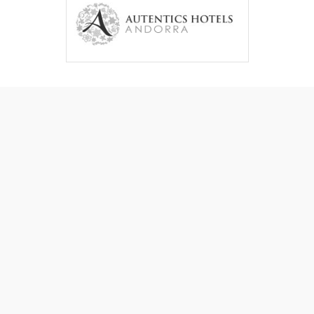
Contactar
·
Bolsa de trabajo
·
Descargas
·
Galería de imágenes
·
Colaboradores
·
Aviso Legal
·
Política de privacidad
·
Política de cookies